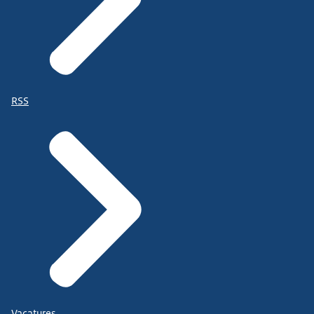
RSS
Vacatures