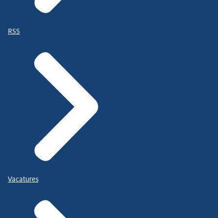
RSS
Vacatures