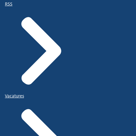
RSS
Vacatures