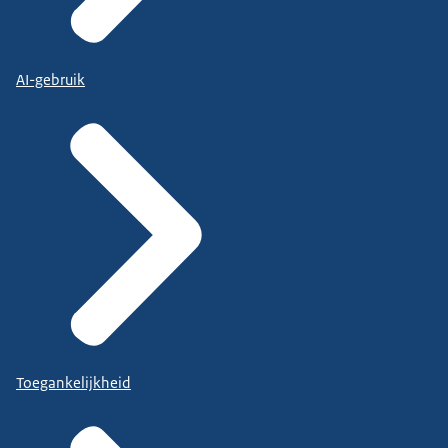
AI-gebruik
Toegankelijkheid