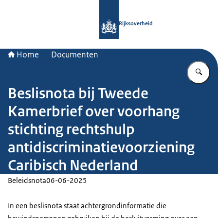
Naar de homepage van Rijksoverheid
Rijksoverheid
Home
Documenten
Vu
Beslisnota bij Tweede
Kamerbrief over voorhang
stichting rechtshulp
antidiscriminatievoorziening
Caribisch Nederland
Beleidsnota
06-06-2025
In een beslisnota staat achtergrondinformatie die