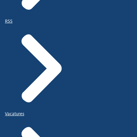
RSS
Vacatures