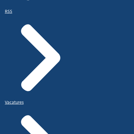
RSS
Vacatures