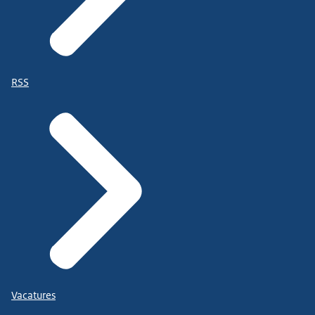
RSS
Vacatures