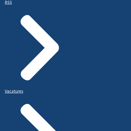
RSS
Vacatures