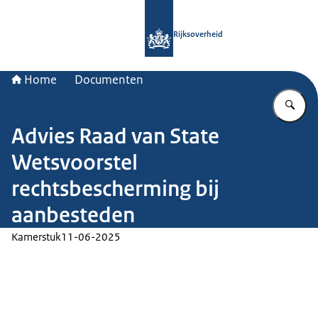
Naar de homepage van Rijksoverheid
Rijksoverheid
Home
Documenten
Vu
Advies Raad van State
Wetsvoorstel
rechtsbescherming bij
aanbesteden
Kamerstuk
11-06-2025