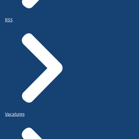
RSS
Vacatures