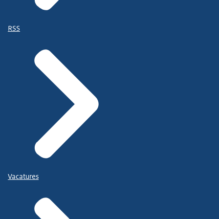
RSS
Vacatures