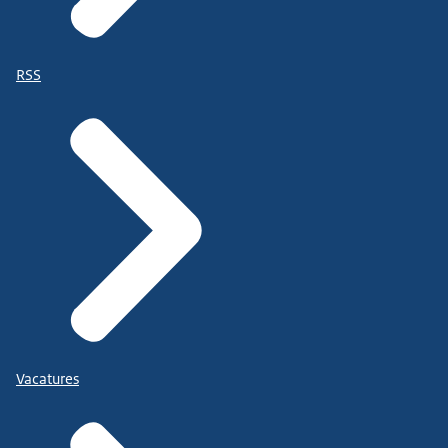
RSS
Vacatures