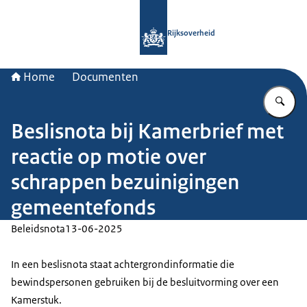
Naar de homepage van Rijksoverheid
Rijksoverheid
Home
Documenten
Vu
Beslisnota bij Kamerbrief met
reactie op motie over
schrappen bezuinigingen
gemeentefonds
Beleidsnota
13-06-2025
In een beslisnota staat achtergrondinformatie die
bewindspersonen gebruiken bij de besluitvorming over een
Kamerstuk.