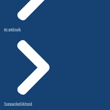
AI-gebruik
Toegankelijkheid