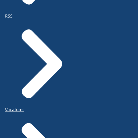
RSS
Vacatures