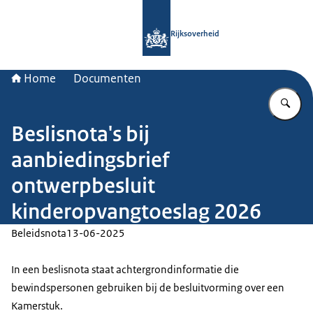
Naar de homepage van Rijksoverheid
Rijksoverheid
Home
Documenten
Vu
Beslisnota's bij
aanbiedingsbrief
ontwerpbesluit
kinderopvangtoeslag 2026
Beleidsnota
13-06-2025
In een beslisnota staat achtergrondinformatie die
bewindspersonen gebruiken bij de besluitvorming over een
Kamerstuk.