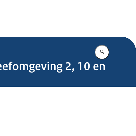
.nl
Vul in wat u z
Leefomgeving 2, 10 en