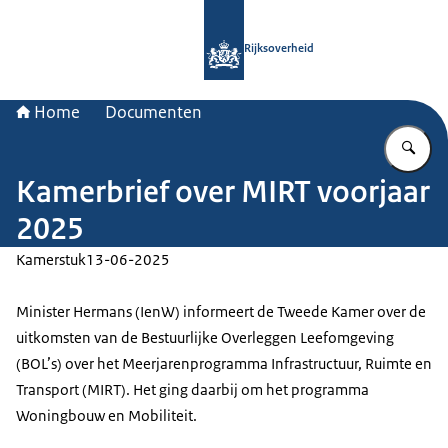
Naar de homepage van Rijksoverheid
Rijksoverheid
Home
Documenten
Vu
Kamerbrief over MIRT voorjaar
2025
Kamerstuk
13-06-2025
Minister Hermans (IenW) informeert de Tweede Kamer over de
uitkomsten van de Bestuurlijke Overleggen Leefomgeving
(BOL’s) over het Meerjarenprogramma Infrastructuur, Ruimte en
Transport (MIRT). Het ging daarbij om het programma
Woningbouw en Mobiliteit.