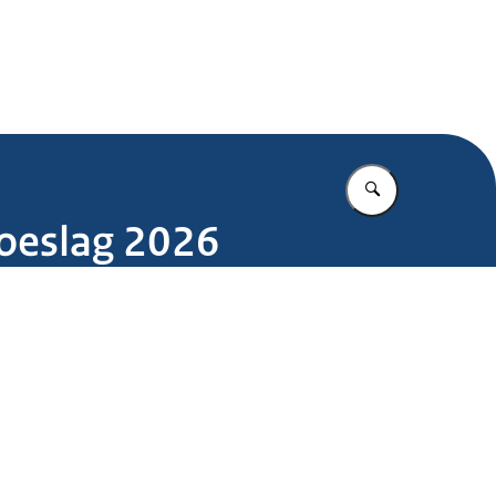
.nl
Vul in wat u z
toeslag 2026