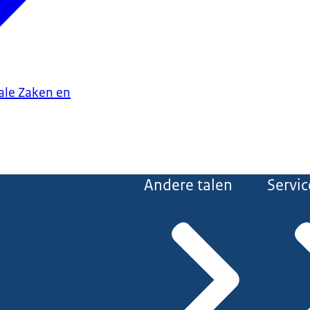
iale Zaken en
Andere talen
Servic