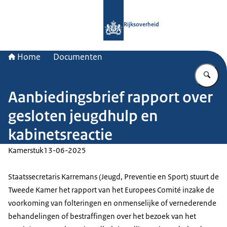
Naar de homepage van Rijksoverheid
Rijksoverheid
Home
Documenten
Vu
Aanbiedingsbrief rapport over
gesloten jeugdhulp en
kabinetsreactie
Kamerstuk
13-06-2025
Staatssecretaris Karremans (Jeugd, Preventie en Sport) stuurt de
Tweede Kamer het rapport van het Europees Comité inzake de
voorkoming van folteringen en onmenselijke of vernederende
behandelingen of bestraffingen over het bezoek van het