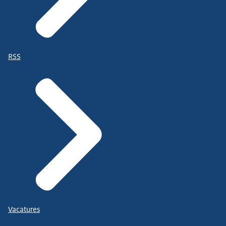
RSS
Vacatures