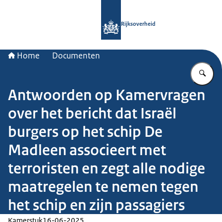
Naar de homepage van Rijksoverheid
Rijksoverheid
Home
Documenten
Vu
Antwoorden op Kamervragen
over het bericht dat Israël
burgers op het schip De
Madleen associeert met
terroristen en zegt alle nodige
maatregelen te nemen tegen
het schip en zijn passagiers
Kamerstuk
16-06-2025