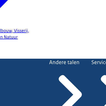
bouw, Visserij,
en Natuur
Andere talen
Servic