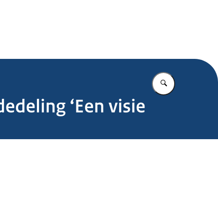
.nl
Vul in wat u z
deling ‘Een visie