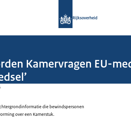
Naar de homepage van Rijksoverheid
Rijksoverheid
orden Kamervragen EU-mede
edsel’
5
 achtergrondinformatie die bewindspersonen
tvorming over een Kamerstuk.