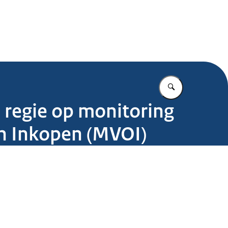
.nl
Vul in wat u z
 regie op monitoring
n Inkopen (MVOI)