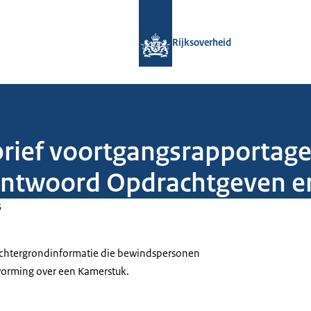
Naar de homepage van Rijksoverheid
Rijksoverheid
brief voortgangsrapportage
antwoord Opdrachtgeven e
5
 achtergrondinformatie die bewindspersonen
tvorming over een Kamerstuk.