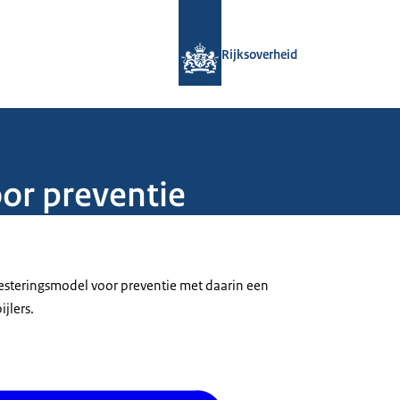
Naar de homepage van Rijksoverheid
Rijksoverheid
or preventie
vesteringsmodel voor preventie met daarin een
ijlers.