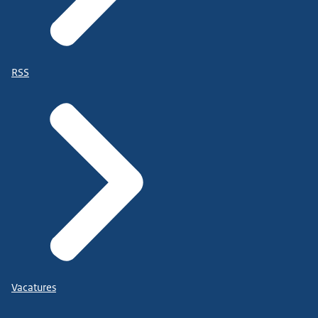
RSS
Vacatures