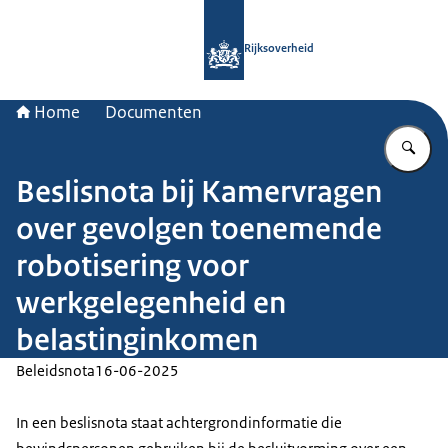
Naar de homepage van Rijksoverheid
Rijksoverheid
Home
Documenten
Vu
Beslisnota bij Kamervragen
over gevolgen toenemende
robotisering voor
werkgelegenheid en
belastinginkomen
Beleidsnota
16-06-2025
In een beslisnota staat achtergrondinformatie die