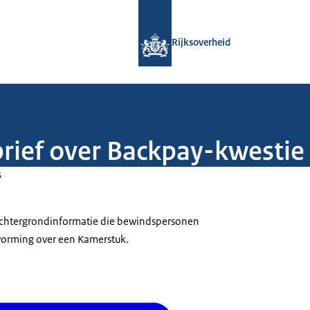
Naar de homepage van Rijksoverheid
Rijksoverheid
brief over Backpay-kwestie
5
 achtergrondinformatie die bewindspersonen
tvorming over een Kamerstuk.