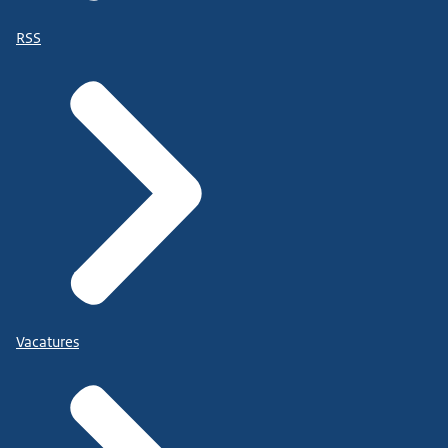
RSS
Vacatures