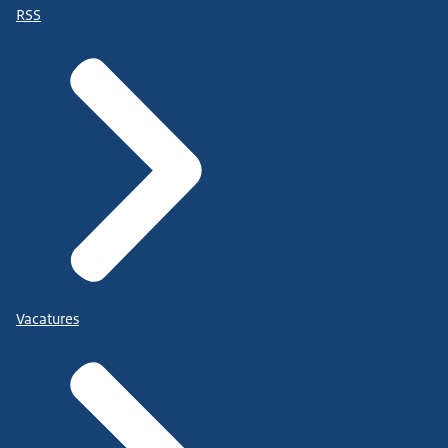
RSS
Vacatures