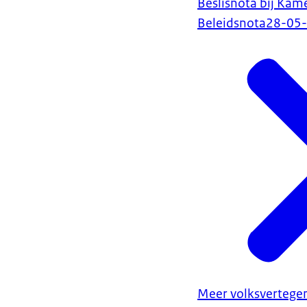
Beslisnota bij Kam
Beleidsnota
28-05
Meer volksvertegen