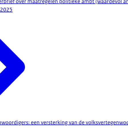
erbrief over maatregelen politieke ambt (waardevol a
-2025
woordigers: een versterking van de volksvertegenwo