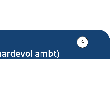
.nl
Vul in wat u z
aardevol ambt)