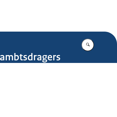
.nl
Vul in wat u z
e ambtsdragers