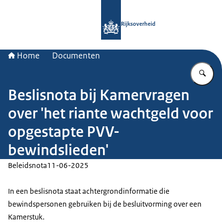
Naar de homepage van Rijksoverheid
Rijksoverheid
Home
Documenten
Vu
Beslisnota bij Kamervragen
over 'het riante wachtgeld voor
opgestapte PVV-
bewindslieden'
Beleidsnota
11-06-2025
In een beslisnota staat achtergrondinformatie die
bewindspersonen gebruiken bij de besluitvorming over een
Kamerstuk.