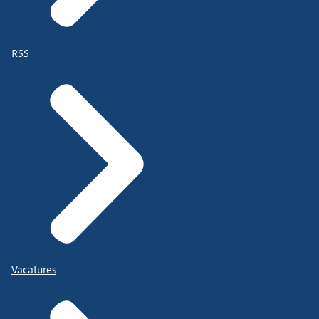
RSS
Vacatures