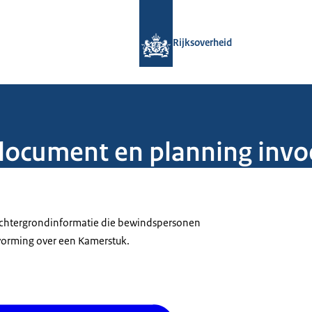
Naar de homepage van Rijksoverheid
Rijksoverheid
tdocument en planning inv
 achtergrondinformatie die bewindspersonen
tvorming over een Kamerstuk.