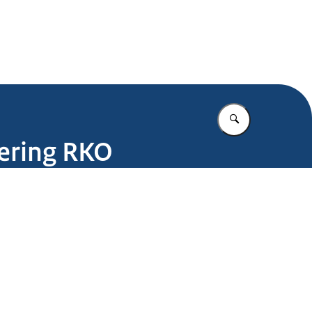
.nl
Vul in wat u z
oering RKO