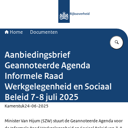
Naar de homepage van Rijksoverheid
Rijksoverheid
Home
Documenten
Vu
Aanbiedingsbrief
Geannoteerde Agenda
Informele Raad
Werkgelegenheid en Sociaal
Beleid 7-8 juli 2025
Kamerstuk
24-06-2025
Minister Van Hijum (SZW) stuurt de Geannoteerde Agenda voor