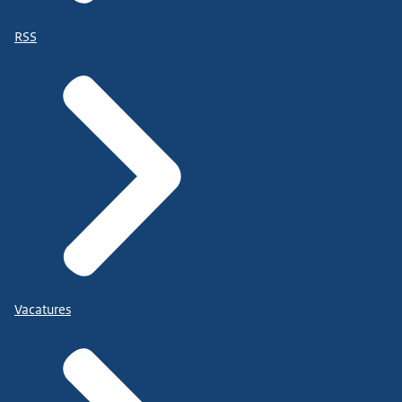
RSS
Vacatures