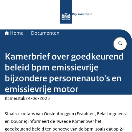
Naar de homepage van Rijksoverheid
Rijksoverheid
Home
Documenten
Vu
Kamerbrief over goedkeurend
beleid bpm emissievrije
bijzondere personenauto's en
emissievrije motor
Kamerstuk
24-06-2025
Staatssecretaris Van Oostenbruggen (Fiscaliteit, Belastingdienst
en Douane) informeert de Tweede Kamer over het
goedkeurend beleid ten behoeve van de bpm, zoals dat op 24