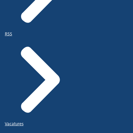
RSS
Vacatures