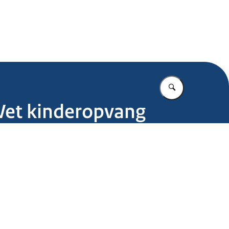
.nl
Vul in wat u z
 Wet kinderopvang