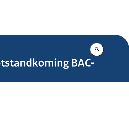
.nl
Vul in wat u z
totstandkoming BAC-