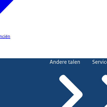
anciën
Andere talen
Servic