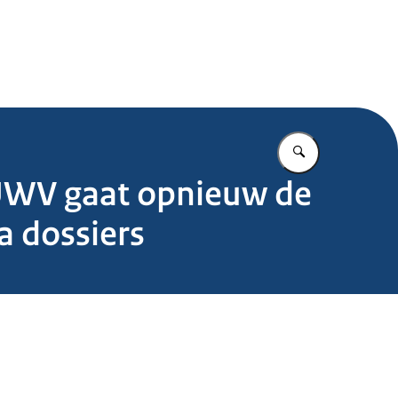
.nl
Vul in wat u z
'UWV gaat opnieuw de
a dossiers