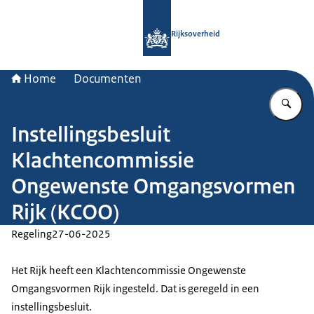
Naar de homepage van Rijksoverheid
Rijksoverheid
Home
Documenten
Vu
Instellingsbesluit
Klachtencommissie
Ongewenste Omgangsvormen
Rijk (KCOO)
Regeling
27-06-2025
Het Rijk heeft een Klachtencommissie Ongewenste
Omgangsvormen Rijk ingesteld. Dat is geregeld in een
instellingsbesluit.