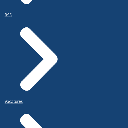
RSS
Vacatures