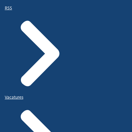
RSS
Vacatures