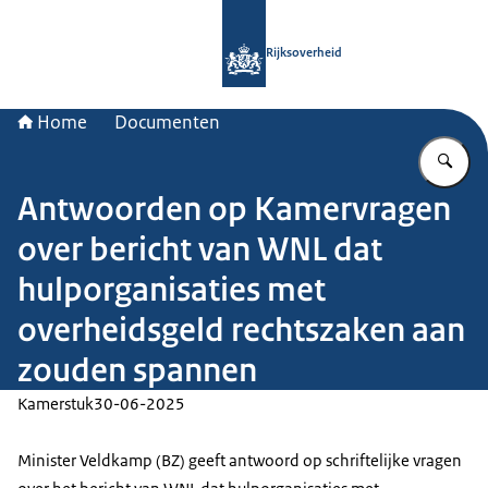
Naar de homepage van Rijksoverheid
Rijksoverheid
Home
Documenten
Vu
Antwoorden op Kamervragen
over bericht van WNL dat
hulporganisaties met
overheidsgeld rechtszaken aan
zouden spannen
Kamerstuk
30-06-2025
Minister Veldkamp (BZ) geeft antwoord op schriftelijke vragen