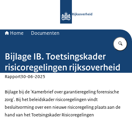
Naar de homepage van Rijksoverheid
Rijksoverheid
Home
Documenten
Vu
Bijlage IB. Toetsingskader
risicoregelingen rijksoverheid
Rapport
30-06-2025
Bijlage bij de 'Kamerbrief over garantieregeling forensische
zorg'. Bij het beleidskader risicoregelingen vindt
besluitvorming over een nieuwe risicoregeling plaats aan de
hand van het Toetsingskader Risicoregelingen