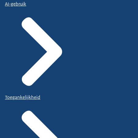
AI-gebruik
Toegankelijkheid