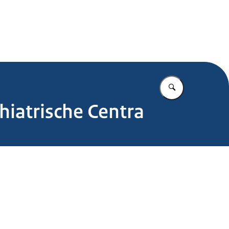
.nl
Vul in wat u z
hiatrische Centra