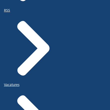
RSS
Vacatures