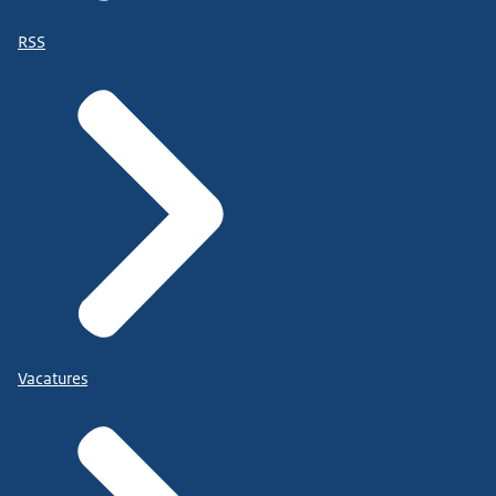
RSS
Vacatures