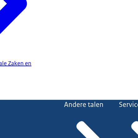
iale Zaken en
Andere talen
Servic