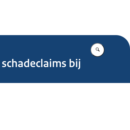
.nl
Vul in wat u z
schadeclaims bij