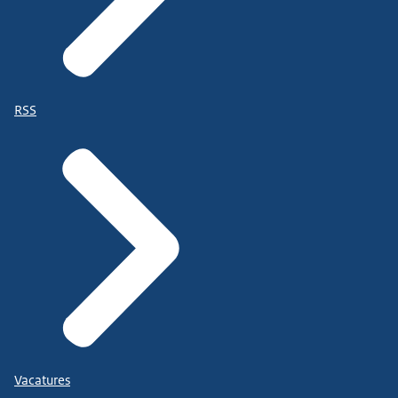
RSS
Vacatures