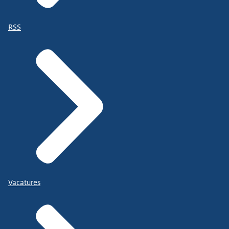
RSS
Vacatures