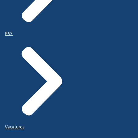
RSS
Vacatures