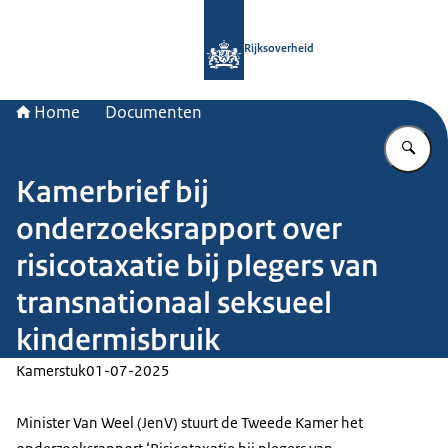
Naar de homepage van Rijksoverheid
Rijksoverheid
Home
Documenten
Vu
Kamerbrief bij
onderzoeksrapport over
risicotaxatie bij plegers van
transnationaal seksueel
kindermisbruik
Kamerstuk
01-07-2025
Minister Van Weel (JenV) stuurt de Tweede Kamer het