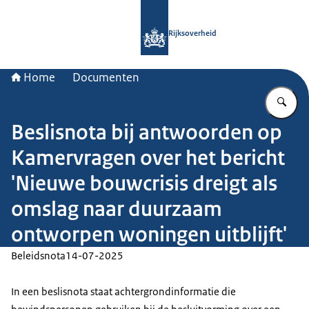
Naar de homepage van Rijksoverheid
Rijksoverheid
Home
Documenten
Vu
Beslisnota bij antwoorden op
Kamervragen over het bericht
'Nieuwe bouwcrisis dreigt als
omslag naar duurzaam
ontworpen woningen uitblijft'
Beleidsnota
14-07-2025
In een beslisnota staat achtergrondinformatie die