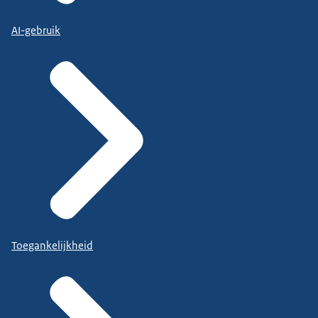
AI-gebruik
Toegankelijkheid