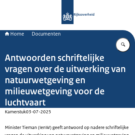
Naar de homepage van Rijksoverheid
Rijksoverheid
Home
Documenten
Vu
Antwoorden schriftelijke
vragen over de uitwerking van
natuurwetgeving en
milieuwetgeving voor de
luchtvaart
Kamerstuk
03-07-2025
Minister Tieman (IenW) geeft antwoord op nadere schriftelijke