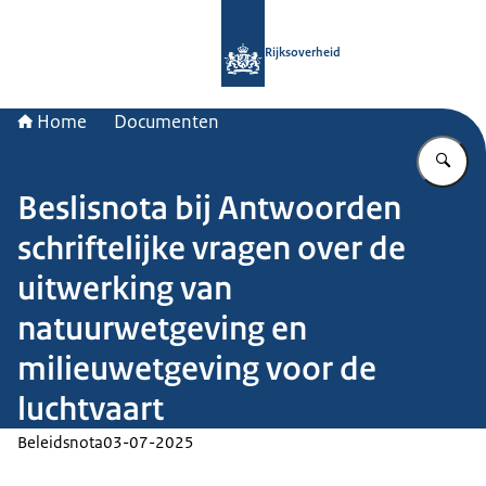
Naar de homepage van Rijksoverheid
Rijksoverheid
Home
Documenten
Vu
Beslisnota bij Antwoorden
schriftelijke vragen over de
uitwerking van
natuurwetgeving en
milieuwetgeving voor de
luchtvaart
Beleidsnota
03-07-2025