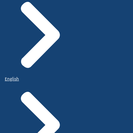
English