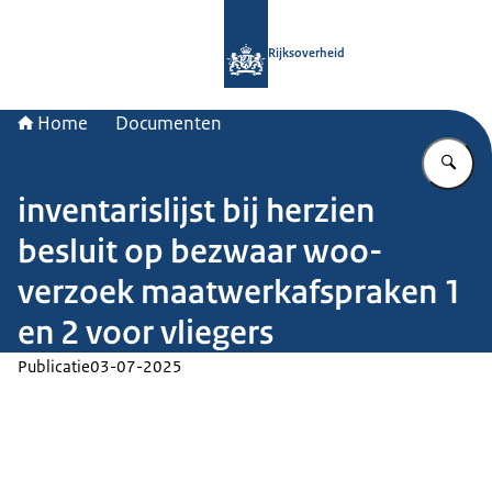
Naar de homepage van Rijksoverheid
Rijksoverheid
Home
Documenten
Vu
inventarislijst bij herzien
besluit op bezwaar woo-
verzoek maatwerkafspraken 1
en 2 voor vliegers
Publicatie
03-07-2025