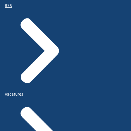
RSS
Vacatures